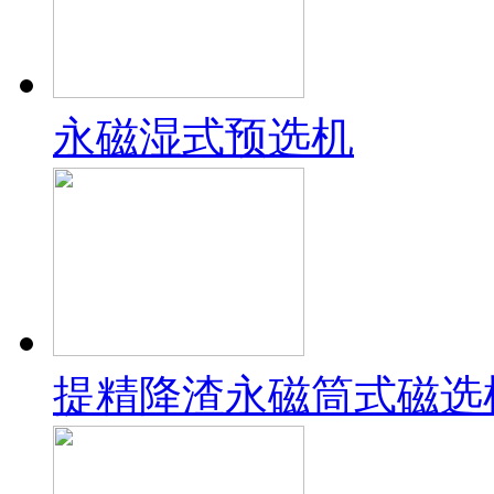
永磁湿式预选机
提精降渣永磁筒式磁选