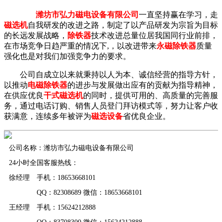
潍坊市弘力磁电设备有限公司
一直坚持赢在学习，走
磁选机
自我研发的改进之路，制定了以产品研发为宗旨为目标
的长远发展战略，
除铁器
技术改进总量位居我国同行业前排，
在市场竞争日趋严重的情况下,，以改进带来
永磁除铁器
质量
强化也是对我们加强竞争力的要求。
公司自成立以来就秉持以人为本、诚信经营的指导方针，
以推动
电磁除铁器
的进步与发展做出应有的贡献为指导精神，
在供应优良
干式磁选机
的同时，提供可用的、高质量的完善服
务，通过电话订购、销售人员登门拜访模式等，努力让客户收
获满意，连续多年被评为
磁选设备
省优良企业。
公司名称：潍坊市弘力磁电设备有限公司
24小时全国客服热线：
徐经理 手机：18653668101
QQ：82308689 微信：18653668101
王经理 手机：15624212888