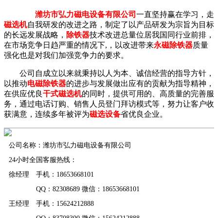
潍坊市弘力磁电设备有限公司
一直坚持赢在学习，走
磁选机
自我研发的改进之路，制定了以产品研发为宗旨为目标
的长远发展战略，
除铁器
技术改进总量位居我国同行业前排，
在市场竞争日趋严重的情况下,，以改进带来
永磁除铁器
质量
强化也是对我们加强竞争力的要求。
公司自成立以来就秉持以人为本、诚信经营的指导方针，
以推动
电磁除铁器
的进步与发展做出应有的贡献为指导精神，
在供应优良
干式磁选机
的同时，提供可用的、高质量的完善服
务，通过电话订购、销售人员登门拜访模式等，努力让客户收
获满意，连续多年被评为
磁选设备
省优良企业。
公司名称：潍坊市弘力磁电设备有限公司
24小时全国客服热线：
徐经理 手机：18653668101
QQ：82308689 微信：18653668101
王经理 手机：15624212888