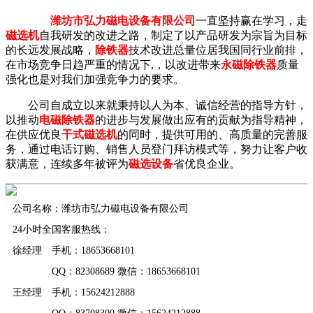
潍坊市弘力磁电设备有限公司
一直坚持赢在学习，走
磁选机
自我研发的改进之路，制定了以产品研发为宗旨为目标
的长远发展战略，
除铁器
技术改进总量位居我国同行业前排，
在市场竞争日趋严重的情况下,，以改进带来
永磁除铁器
质量
强化也是对我们加强竞争力的要求。
公司自成立以来就秉持以人为本、诚信经营的指导方针，
以推动
电磁除铁器
的进步与发展做出应有的贡献为指导精神，
在供应优良
干式磁选机
的同时，提供可用的、高质量的完善服
务，通过电话订购、销售人员登门拜访模式等，努力让客户收
获满意，连续多年被评为
磁选设备
省优良企业。
公司名称：潍坊市弘力磁电设备有限公司
24小时全国客服热线：
徐经理 手机：18653668101
QQ：82308689 微信：18653668101
王经理 手机：15624212888