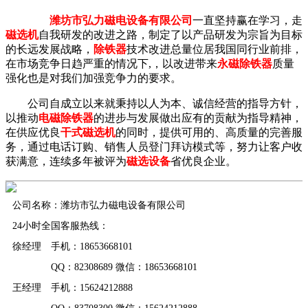
潍坊市弘力磁电设备有限公司
一直坚持赢在学习，走
磁选机
自我研发的改进之路，制定了以产品研发为宗旨为目标
的长远发展战略，
除铁器
技术改进总量位居我国同行业前排，
在市场竞争日趋严重的情况下,，以改进带来
永磁除铁器
质量
强化也是对我们加强竞争力的要求。
公司自成立以来就秉持以人为本、诚信经营的指导方针，
以推动
电磁除铁器
的进步与发展做出应有的贡献为指导精神，
在供应优良
干式磁选机
的同时，提供可用的、高质量的完善服
务，通过电话订购、销售人员登门拜访模式等，努力让客户收
获满意，连续多年被评为
磁选设备
省优良企业。
公司名称：潍坊市弘力磁电设备有限公司
24小时全国客服热线：
徐经理 手机：18653668101
QQ：82308689 微信：18653668101
王经理 手机：15624212888