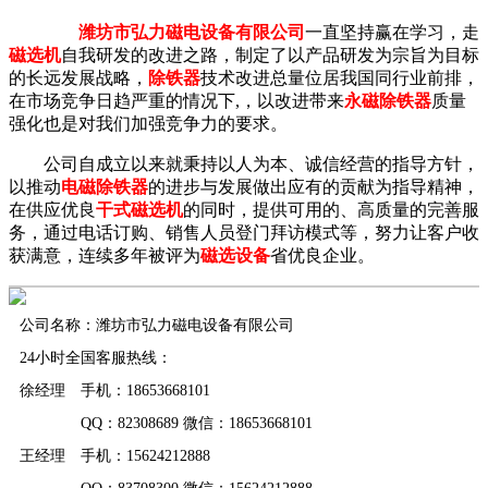
潍坊市弘力磁电设备有限公司
一直坚持赢在学习，走
磁选机
自我研发的改进之路，制定了以产品研发为宗旨为目标
的长远发展战略，
除铁器
技术改进总量位居我国同行业前排，
在市场竞争日趋严重的情况下,，以改进带来
永磁除铁器
质量
强化也是对我们加强竞争力的要求。
公司自成立以来就秉持以人为本、诚信经营的指导方针，
以推动
电磁除铁器
的进步与发展做出应有的贡献为指导精神，
在供应优良
干式磁选机
的同时，提供可用的、高质量的完善服
务，通过电话订购、销售人员登门拜访模式等，努力让客户收
获满意，连续多年被评为
磁选设备
省优良企业。
公司名称：潍坊市弘力磁电设备有限公司
24小时全国客服热线：
徐经理 手机：18653668101
QQ：82308689 微信：18653668101
王经理 手机：15624212888